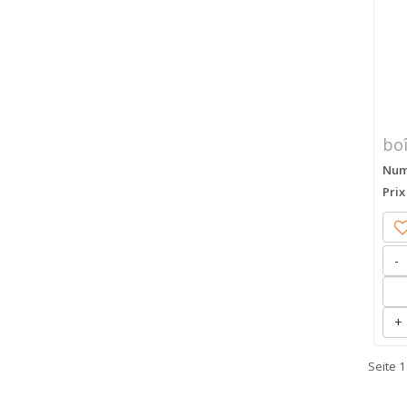
boî
Numé
Prix
-
+
Seite 1