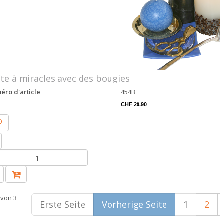
te à miracles avec des bougies
ro d'article
454B
CHF 29.90
 von 3
Erste Seite
Vorherige Seite
1
2