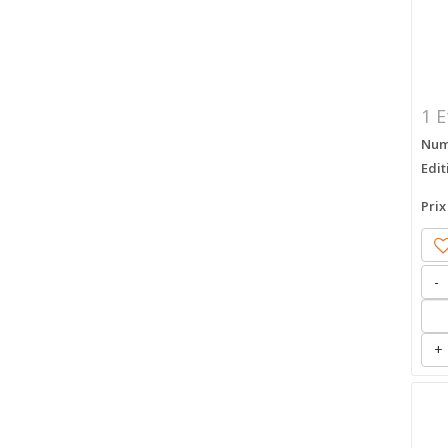
1 E
Numé
Edit
Prix
-
+