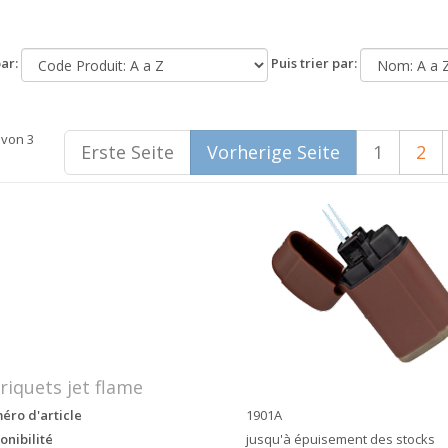
ar:
Puis trier par:
 von 3
Erste Seite
Vorherige Seite
1
2
riquets jet flame
ro d'article
1901A
onibilité
jusqu'à épuisement des stocks