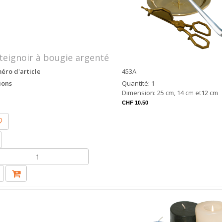
teignoir à bougie argenté
ro d'article
453A
ions
Quantité: 1
Dimension: 25 cm, 14 cm et12 cm
CHF 10.50