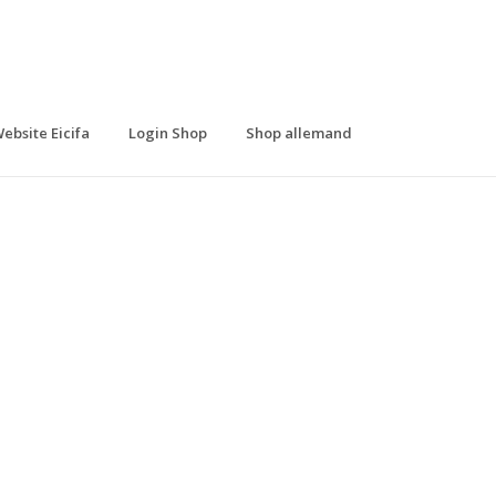
ebsite Eicifa
Login Shop
Shop allemand