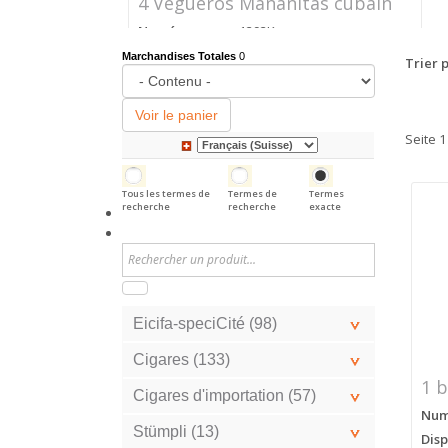
4 Vegueros Mañanitas cubain
Numéro
1292K
d'article
Marchandises Totales
0
Trier p
Prix
CHF 24.40
Voir le panier
Seite 1
Tous les termes de
Termes de
Termes
recherche
recherche
exacte
Eicifa-speciCité (98)
Cigares (133)
1 b
Cigares d'importation (57)
Numé
Stümpli (13)
Disp