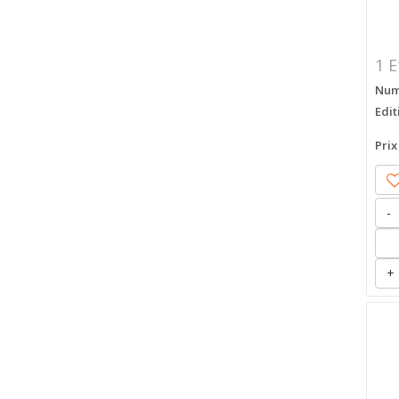
1 E
Numé
Edit
Prix
-
+