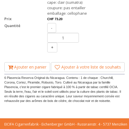
cape: clair (sumatra)
coupure: pas entailler
emballage: cellophane
Prix
CHF 73.20
Quantité
-
+
Ajouter en panier
Ajouter à votre liste de souhaits
6 Plasencia Reserva Original du Nicaragua. Contenu : 1 de chaque : Churchill,
Corona, Cortez, Piramide, Robusto, Toro. Cultivé au Nicaragua par la famille
Plasencia, c'est le premier cigare fabriqué à 100 % à partir de tabac certifié OCIA.
Seuls la terre, l'eau, l'air et le soleil sont utilisés pour la culture des plants de tabac. Il
en résulte des cigares au caractère unique. Leur saveur moyennement corsée est
rehaussée par des arômes de bois de cèdre, de chocolat noir et de noisette.
EICIFA Cigarrenfabrik - Eichenberger GmbH - Russirainstr. 4 - 5737 Menziken