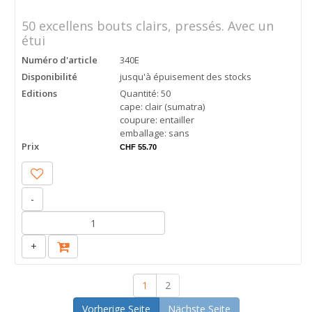
50 excellens bouts clairs, pressés. Avec un
étui
Numéro d'article
340E
Disponibilité
jusqu'à épuisement des stocks
Editions
Quantité: 50
cape: clair (sumatra)
coupure: entailler
emballage: sans
Prix
CHF 55.70
-
+
1
2
Vorherige Seite
Nächste Seite