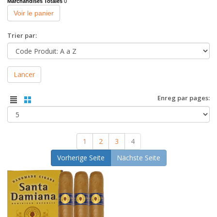
Marchandises Totales
0
Voir le panier
Trier par:
Lancer
Enreg par pages:
1
2
3
4
Vorherige Seite
Nächste Seite