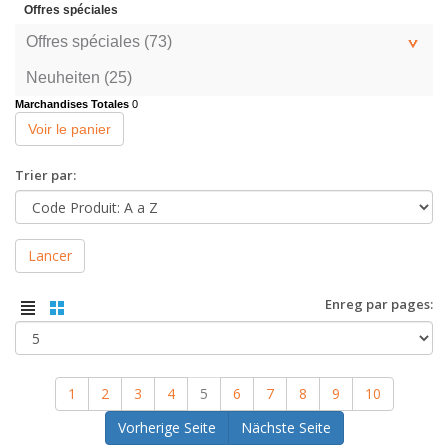
Offres spéciales
Offres spéciales (73)
Neuheiten (25)
Marchandises Totales
0
Voir le panier
Trier par:
Lancer
Enreg par pages:
1
2
3
4
5
6
7
8
9
10
Vorherige Seite
Nächste Seite