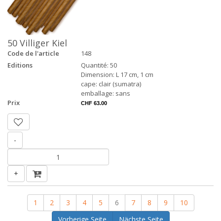
50 Villiger Kiel
Code de l'article
148
Editions
Quantité: 50
Dimension: L 17 cm, 1 cm
cape: clair (sumatra)
emballage: sans
Prix
CHF 63.00
-
+
1
2
3
4
5
6
7
8
9
10
Vorherige Seite
Nächste Seite