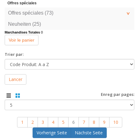
Offres spéciales
Offres spéciales (73)
Neuheiten (25)
Marchandises Totales
0
Voir le panier
Trier par:
Lancer
Enreg par pages:
1
2
3
4
5
6
7
8
9
10
Vorherige Seite
Nächste Seite