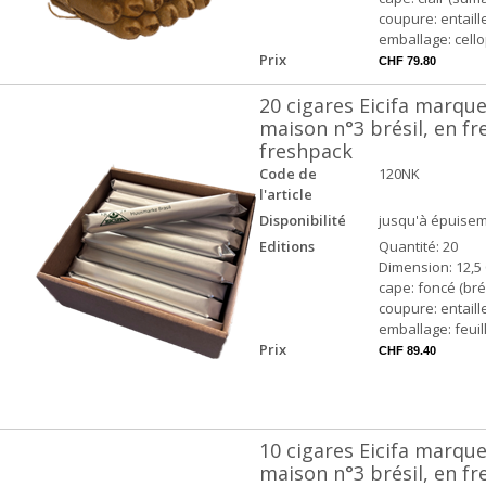
coupure: entaill
emballage: cell
Prix
CHF 79.80
20 cigares Eicifa marqu
maison n°3 brésil, en f
freshpack
Code de
120NK
l'article
Disponibilité
jusqu'à épuisem
Editions
Quantité: 20
Dimension: 12,5 
cape: foncé (brés
coupure: entaill
emballage: feuil
Prix
CHF 89.40
10 cigares Eicifa marqu
maison n°3 brésil, en f