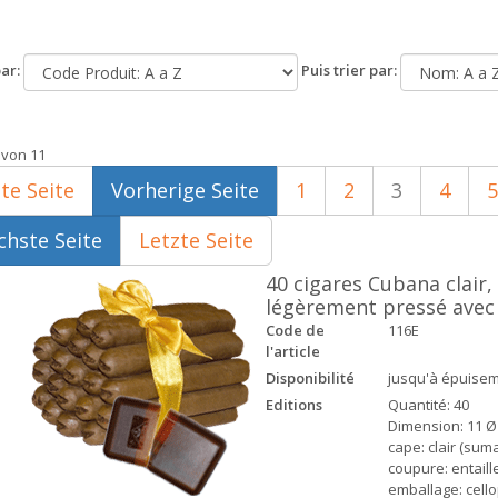
ar:
Puis trier par:
 von 11
te Seite
Vorherige Seite
1
2
3
4
5
hste Seite
Letzte Seite
40 cigares Cubana clair,
légèrement pressé avec 
Code de
116E
l'article
Disponibilité
jusqu'à épuisem
Editions
Quantité: 40
Dimension: 11 Ø
cape: clair (suma
coupure: entaill
emballage: cell