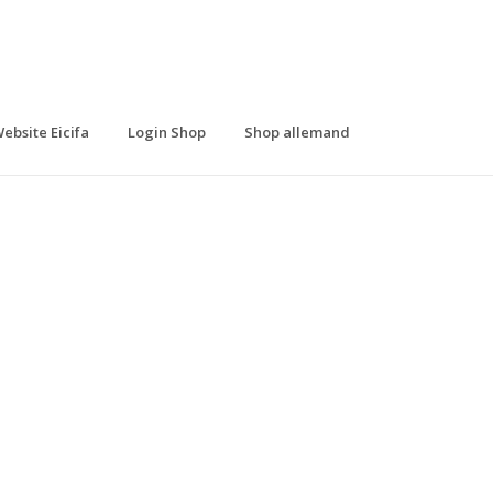
ebsite Eicifa
Login Shop
Shop allemand