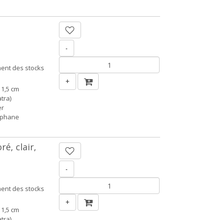
-
ent des stocks
+
 1,5 cm
tra)
er
ophane
é, clair,
-
ent des stocks
+
 1,5 cm
tra)