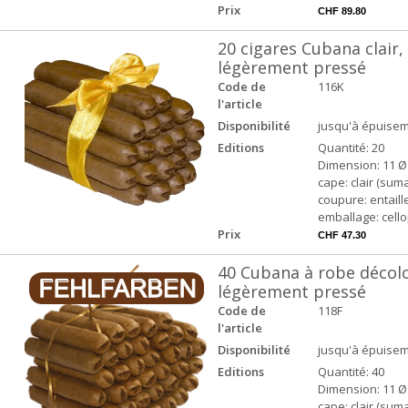
Prix
CHF 89.80
20 cigares Cubana clair,
légèrement pressé
Code de
116K
l'article
Disponibilité
jusqu'à épuisem
Editions
Quantité: 20
Dimension: 11 Ø
cape: clair (suma
coupure: entaill
emballage: cell
Prix
CHF 47.30
40 Cubana à robe décolor
légèrement pressé
Code de
118F
l'article
Disponibilité
jusqu'à épuisem
Editions
Quantité: 40
Dimension: 11 Ø
cape: clair (suma