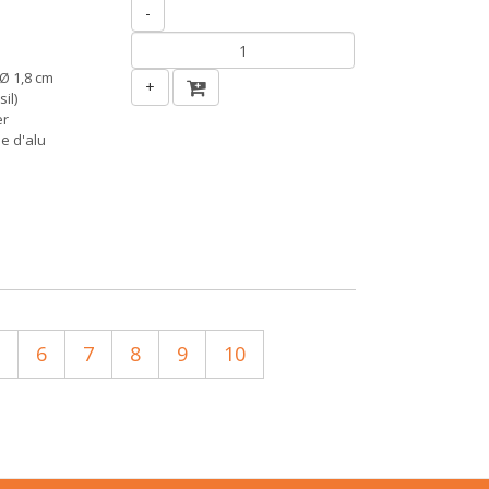
-
Ø 1,8 cm
+
il)
er
le d'alu
6
7
8
9
10