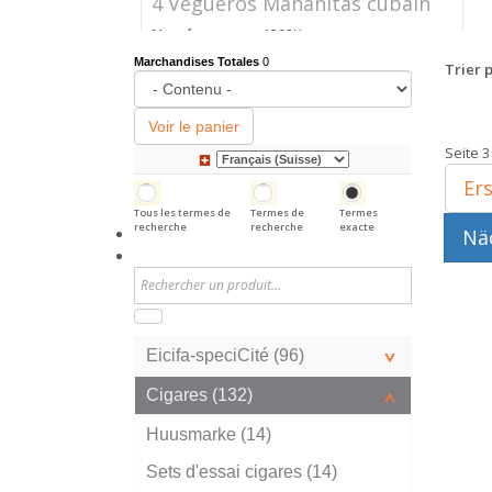
4 Vegueros Mañanitas cubain
Numéro
1292K
d'article
Marchandises Totales
0
Trier p
Prix
CHF 24.40
Voir le panier
Seite 3
Ers
Tous les termes de
Termes de
Termes
recherche
recherche
exacte
Näc
Eicifa-speciCité (96)
Cigares (132)
Huusmarke (14)
Sets d'essai cigares (14)