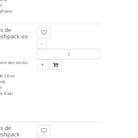
er
ophane
es de
reshpack en
-
ent des stocks
+
Ø 1,8 cm
il)
er
le d'alu
es de
reshpack