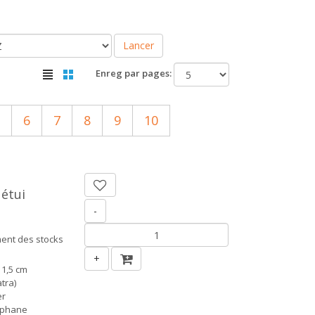
Lancer
Enreg par pages:
6
7
8
9
10
étui
-
ent des stocks
+
 1,5 cm
tra)
er
ophane