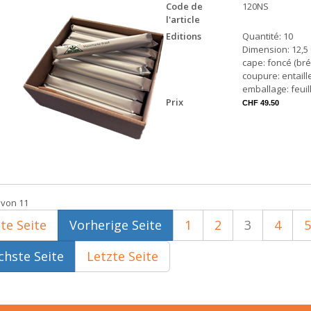
Code de
120NS
l'article
Editions
Quantité: 10
Dimension: 12,5 
cape: foncé (brés
coupure: entaill
emballage: feuil
Prix
CHF 49.50
 von 11
te Seite
Vorherige Seite
1
2
3
4
5
hste Seite
Letzte Seite